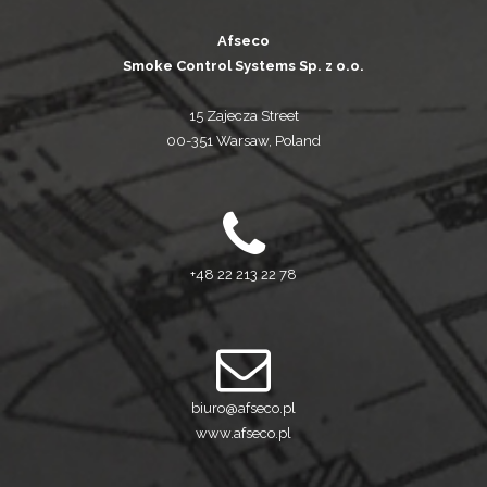
Afseco
Smoke Control Systems Sp. z o.o.
15 Zajecza Street
00-351 Warsaw, Poland
+48 22 213 22 78
biuro@afseco.pl
www.afseco.pl