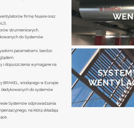
WEN
wentylatorów firmę Nuaire oraz
ALS.
torów strumieniowych,
dykowanych do Systemów
 wysokimi parametrami, bardzo
yglądem.
aty i dopuszczenia wymagane na
SYSTEMY
WENTYLA
rmy BRAKEL, wiodącego w Europie
eń dedykowanych do systemów
resie Systemów odprowadzania
ensacyjnego, na którą składają
jące.