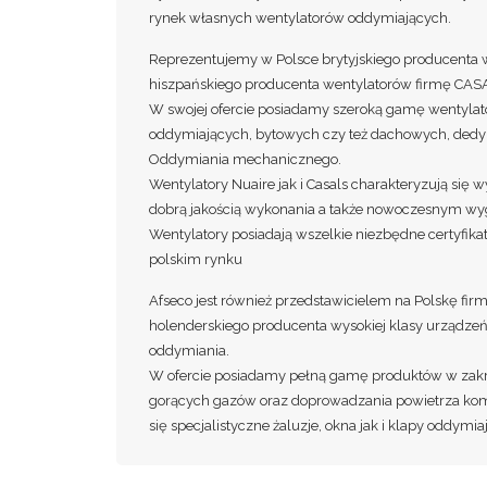
rynek własnych wentylatorów oddymiających.
Reprezentujemy w Polsce brytyjskiego producenta 
hiszpańskiego producenta wentylatorów firmę CAS
W swojej ofercie posiadamy szeroką gamę wentyla
oddymiających, bytowych czy też dachowych, de
Oddymiania mechanicznego.
Wentylatory Nuaire jak i Casals charakteryzują się
dobrą jakością wykonania a także nowoczesnym w
Wentylatory posiadają wszelkie niezbędne certyfik
polskim rynku
Afseco jest również przedstawicielem na Polskę fi
holenderskiego producenta wysokiej klasy urządz
oddymiania.
W ofercie posiadamy pełną gamę produktów w zak
gorących gazów oraz doprowadzania powietrza komp
się specjalistyczne żaluzje, okna jak i klapy oddymia