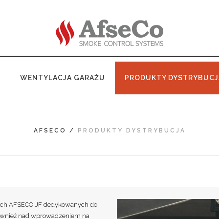
A
WENTYLACJA GARAŻU
PRODUKTY DYSTRYBUCJ
AFSECO
/
PRODUKTY DYSTRYBUCJA
ych AFSECO JF dedykowanych do
również nad wprowadzeniem na