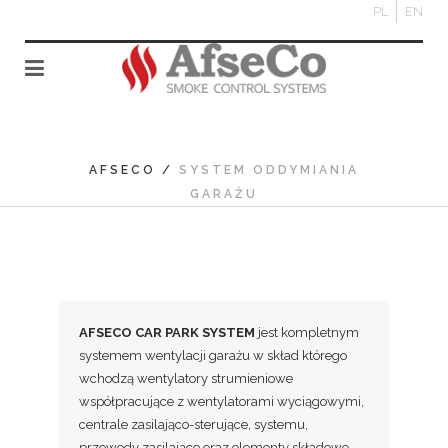
PL
EN
AFSECO
/
SYSTEM ODDYMIANIA
GARAŻU
AFSECO CAR PARK SYSTEM
jest kompletnym
systemem wentylacji garażu w skład którego
wchodzą wentylatory strumieniowe
współpracujące z wentylatorami wyciągowymi,
centrale zasilająco-sterujące, systemu,
przewody zasilające oraz elementy składowe