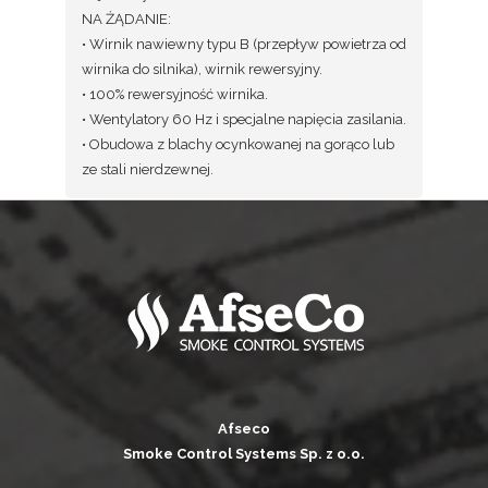
NA ŻĄDANIE:
• Wirnik nawiewny typu B (przepływ powietrza od
wirnika do silnika), wirnik rewersyjny.
• 100% rewersyjność wirnika.
• Wentylatory 60 Hz i specjalne napięcia zasilania.
• Obudowa z blachy ocynkowanej na gorąco lub
ze stali nierdzewnej.
Afseco
Smoke Control Systems Sp. z o.o.