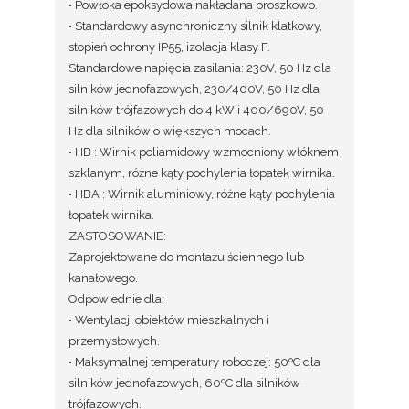
• Powłoka epoksydowa nakładana proszkowo.
• Standardowy asynchroniczny silnik klatkowy,
stopień ochrony IP55, izolacja klasy F.
Standardowe napięcia zasilania: 230V, 50 Hz dla
silników jednofazowych, 230/400V, 50 Hz dla
silników trójfazowych do 4 kW i 400/690V, 50
Hz dla silników o większych mocach.
• HB : Wirnik poliamidowy wzmocniony włóknem
szklanym, różne kąty pochylenia łopatek wirnika.
• HBA : Wirnik aluminiowy, różne kąty pochylenia
łopatek wirnika.
ZASTOSOWANIE:
Zaprojektowane do montażu ściennego lub
kanałowego.
Odpowiednie dla:
• Wentylacji obiektów mieszkalnych i
przemysłowych.
• Maksymalnej temperatury roboczej: 50ºC dla
silników jednofazowych, 60ºC dla silników
trójfazowych.