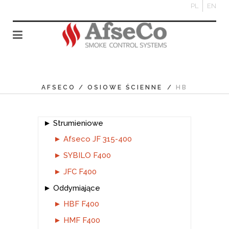
PL
EN
AFSECO
/
OSIOWE ŚCIENNE
/
HB
Strumieniowe
Afseco JF 315-400
SYBILO F400
JFC F400
Oddymiające
HBF F400
HMF F400