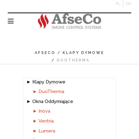
PL
EN
AFSECO
/
KLAPY DYMOWE
/
DUOTHERMA
Klapy Dymowe
DuoTherma
Okna Oddymiające
Inova
Ventria
Lumera